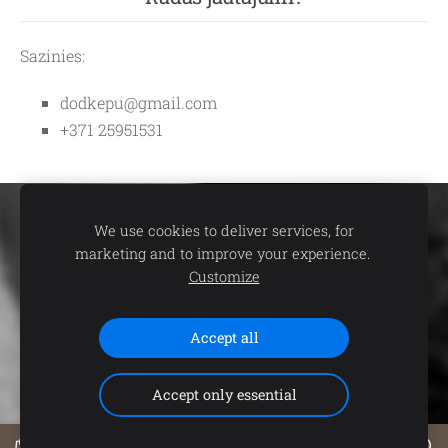
Sazinies:
dodkepu@gmail.com
+371 25951531
Sīkdatnes
We use cookies to deliver services, for
marketing and to improve your experience.
Vasaras/ Bez sniega sezona
❆
Ziema/
Customize
🌅
☀
Sniega sezona
☃
Accept all
Accept only essential