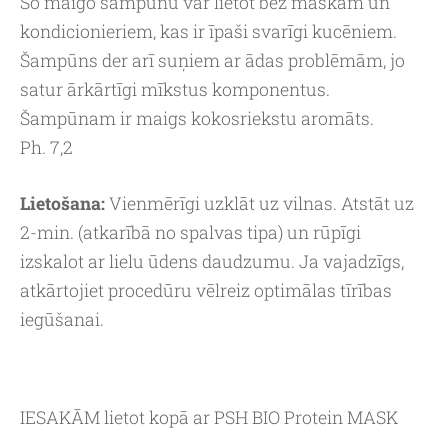
Šo maigo šampūnu var lietot bez maskām un
kondicionieriem, kas ir īpaši svarīgi kucēniem.
Šampūns der arī suņiem ar ādas problēmām, jo
satur ārkārtīgi mīkstus komponentus.
Šampūnam ir maigs kokosriekstu aromāts.
Ph. 7,2
Lietošana:
Vienmērīgi uzklāt uz vilnas. Atstāt uz
2-min. (atkarībā no spalvas tipa) un rūpīgi
izskalot ar lielu ūdens daudzumu. Ja vajadzīgs,
atkārtojiet procedūru vēlreiz optimālas tīrības
iegūšanai.
IESAKĀM lietot kopā ar PSH BIO Protein MASK