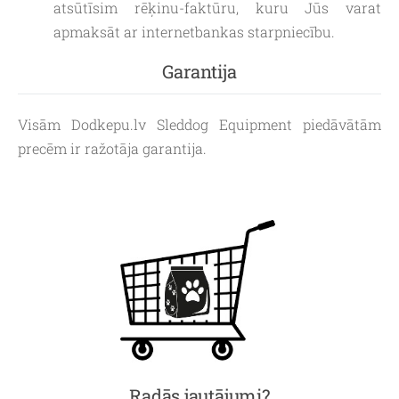
atsūtīsim rēķinu-faktūru, kuru Jūs varat
apmaksāt ar internetbankas starpniecību.
Garantija
Visām Dodkepu.lv Sleddog Equipment piedāvātām
precēm ir ražotāja garantija.
Radās jautājumi?