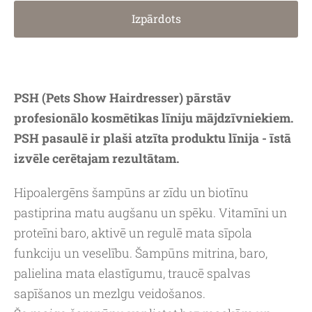
Izpārdots
PSH (Pets Show Hairdresser) pārstāv
profesionālo kosmētikas līniju mājdzīvniekiem.
PSH pasaulē ir plaši atzīta produktu līnija - īstā
izvēle cerētajam rezultātam.
Hipoalergēns šampūns ar zīdu un biotīnu
pastiprina matu augšanu un spēku. Vitamīni un
proteīni baro, aktivē un regulē mata sīpola
funkciju un veselību. Šampūns mitrina, baro,
palielina mata elastīgumu, traucē spalvas
sapīšanos un mezlgu veidošanos.