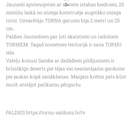
Jaunieši apvienojoties ar saviem istabas biedriem, 20
minūšu laikā no sniega konstruēja augstāko sniega
torni. Uzvarētāju TORŅA garums bija 2 metri un 25
cm .
Paldies Jauniešiem par ļoti skaistiem un radošiem
TORŅIEM. Tagad nometnes teritorijā ir sava TORŅU
iela.
Vafeļu konusi Samba ar dažādiem pildījumiem ir
brīnišķīgs deserts pie tējas vai neaizstājams gardums
pie jaukas kopā sanākšanas. Maigais krēms pats kūst
mutē, atstājot patīkamu pēcgaršu.
PALDIES https://tornu-saldumi.lv/lv