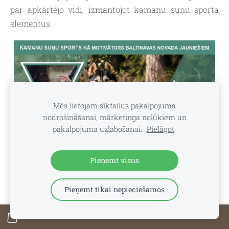
par apkārtējo vidi, izmantojot kamanu suņu sporta
elementus.
Mēs lietojam sīkfailus pakalpojuma
nodrošināšanai, mārketinga nolūkiem un
pakalpojuma uzlabošanai.
Pielāgot
Pieņemt visus
Pieņemt tikai nepieciešamos
Jaunieši apguva kanikrosu, veselīgu dzīvesstilu,
mācījās darboties ar Haskijiem un vienaudžiem