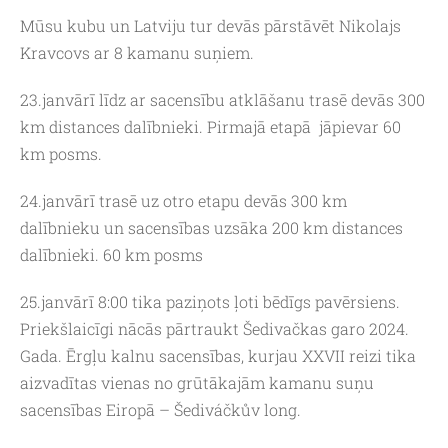
Mūsu kubu un Latviju tur devās pārstāvēt Nikolajs
Kravcovs ar 8 kamanu suņiem.
23.janvārī līdz ar sacensību atklāšanu trasē devās 300
km distances dalībnieki. Pirmajā etapā jāpievar 60
km posms.
24.janvārī trasē uz otro etapu devās 300 km
dalībnieku un sacensības uzsāka 200 km distances
dalībnieki. 60 km posms
25.janvārī 8:00 tika paziņots ļoti bēdīgs pavērsiens.
Priekšlaicīgi nācās pārtraukt Šedivačkas garo 2024.
Gada. Ērgļu kalnu sacensības, kurjau XXVII reizi tika
aizvadītas vienas no grūtākajām kamanu suņu
sacensības Eiropā – Šediváčkův long.