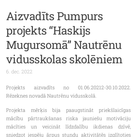
Aizvadīts Pumpurs
projekts “Haskijs
Mugursomā” Nautrēnu
vidusskolas skolēniem
6. dec. 2022
Projekts aizvadīts no 01.06.20212-30.10.2022.
Rēzeknes novadā Nautrēnu vidusskolā.
Projekta mērķis bija paaugstināt priekšlaicīgas
mācību pārtraukšanas riska jauniešu motivāciju
mācīties un veicināt līdzdalību ikdienas dzīvē,
sniedzot iespēju ārpus stundu aktivitātēs izglītoties