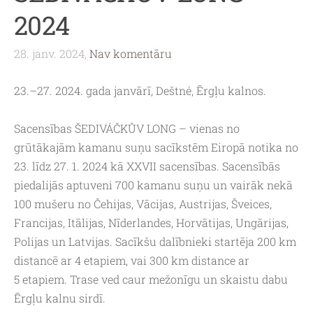
2024
28. janv. 2024,
Nav komentāru
23.–27. 2024. gada janvārī, Deštné, Ērgļu kalnos.
Sacensības ŠEDIVÁČKŮV LONG – vienas no
grūtākajām kamanu suņu sacīkstēm Eiropā notika no
23. līdz 27. 1. 2024 kā XXVII sacensības. Sacensībās
piedalijās aptuveni 700 kamanu suņu un vairāk nekā
100 mušeru no Čehijas, Vācijas, Austrijas, Šveices,
Francijas, Itālijas, Nīderlandes, Horvātijas, Ungārijas,
Polijas un Latvijas. Sacīkšu dalībnieki startēja 200 km
distancē ar 4 etapiem, vai 300 km distance ar
5 etapiem. Trase ved caur mežonīgu un skaistu dabu
Ērgļu kalnu sirdī.