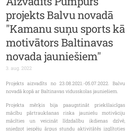
Aizvadīts Pumpurs
projekts Balvu novadā
"Kamanu suņu sports kā
motivātors Baltinavas
novada jauniešiem"
3. aug. 2022
Projekts aizvadīts no 23.08.2021.-05.07.2022. Balvu
novadā kopā ar Baltinavas vidusskolas jauniešiem.
Projekta mērķis bija paaugstināt priekšlaicīgas
mācību pārtraukšanas riska jauniešu motivāciju
mācīties un veicināt līdzdalību ikdienas dzīvē,
sniedzot iespēju ārpus stundu aktivitātēs izglītoties