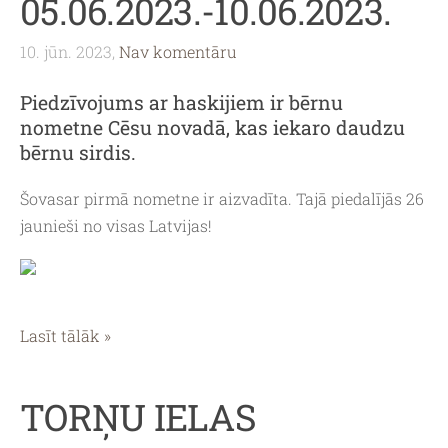
05.06.2023.-10.06.2023.
10. jūn. 2023,
Nav komentāru
Piedzīvojums ar haskijiem ir bērnu
nometne Cēsu novadā, kas iekaro daudzu
bērnu sirdis.
Šovasar pirmā nometne ir aizvadīta. Tajā piedalījās 26
jaunieši no visas Latvijas!
Lasīt tālāk »
TORŅU IELAS