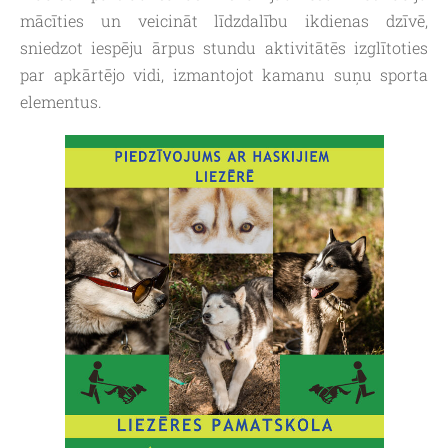
mācīties un veicināt līdzdalību ikdienas dzīvē,
sniedzot iespēju ārpus stundu aktivitātēs izglītoties
par apkārtējo vidi, izmantojot kamanu suņu sporta
elementus.