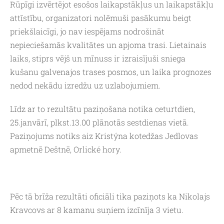
Rūpīgi izvērtējot esošos laikapstākļus un laikapstākļu
attīstību, organizatori nolēmuši pasākumu beigt
priekšlaicīgi, jo nav iespējams nodrošināt
nepieciešamās kvalitātes un apjoma trasi. Lietainais
laiks, stiprs vējš un mīnuss ir izraisījuši sniega
kušanu galvenajos trases posmos, un laika prognozes
nedod nekādu izredžu uz uzlabojumiem.
Līdz ar to rezultātu paziņošana notika ceturtdien,
25.janvārī, plkst.13.00 plānotās sestdienas vietā.
Paziņojums notiks aiz Kristýna kotedžas Jedlovas
apmetnē Deštnē, Orlické hory.
Pēc tā brīža rezultāti oficiāli tika paziņots ka Nikolajs
Kravcovs ar 8 kamanu suņiem izcīnīja 3 vietu.