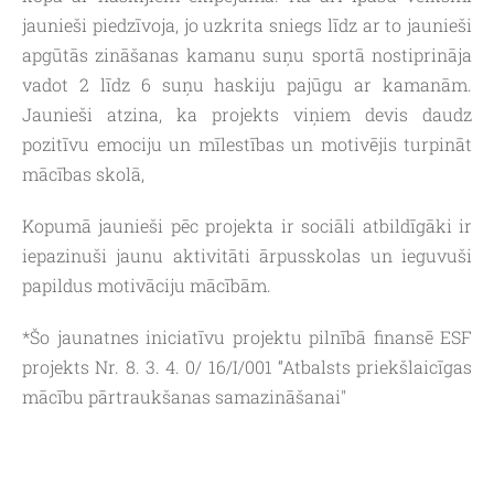
jaunieši piedzīvoja, jo uzkrita sniegs līdz ar to jaunieši
apgūtās zināšanas kamanu suņu sportā nostiprināja
vadot 2 līdz 6 suņu haskiju pajūgu ar kamanām.
Jaunieši atzina, ka projekts viņiem devis daudz
pozitīvu emociju un mīlestības un motivējis turpināt
mācības skolā,
Kopumā jaunieši pēc projekta ir sociāli atbildīgāki ir
iepazinuši jaunu aktivitāti ārpusskolas un ieguvuši
papildus motivāciju mācībām.
*Šo jaunatnes iniciatīvu projektu pilnībā finansē ESF
projekts Nr. 8. 3. 4. 0/ 16/I/001 “Atbalsts priekšlaicīgas
mācību pārtraukšanas samazināšanai"