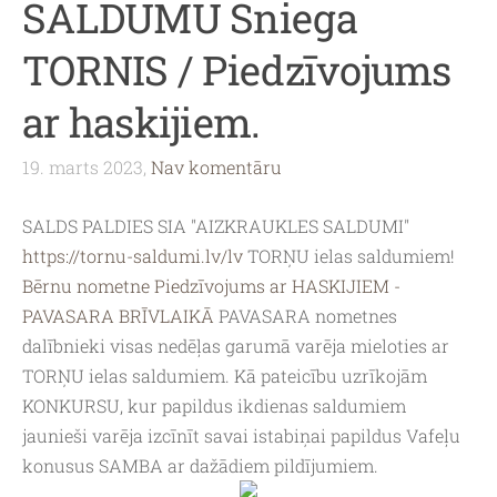
SALDUMU Sniega
TORNIS / Piedzīvojums
ar haskijiem.
19. marts 2023,
Nav komentāru
SALDS PALDIES SIA "AIZKRAUKLES SALDUMI"
https://tornu-saldumi.lv/lv
TORŅU ielas saldumiem!
Bērnu nometne Piedzīvojums ar HASKIJIEM -
PAVASARA BRĪVLAIKĀ
PAVASARA nometnes
dalībnieki visas nedēļas garumā varēja mieloties ar
TORŅU ielas saldumiem. Kā pateicību uzrīkojām
KONKURSU, kur papildus ikdienas saldumiem
jaunieši varēja izcīnīt savai istabiņai papildus Vafeļu
konusus SAMBA ar dažādiem pildījumiem.