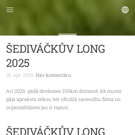
ŠEDIVÁČKŮV LONG
2025
18. apr. 2025,
Nav komentāru
Arī 2025. gadā devāmies 200km distancē, kā mums
gāja apraksts sekos, bet oficiālā sacensību filma no
organizētājiem jau ir tapusi.
ŠEDIVÁČKŮV LONG