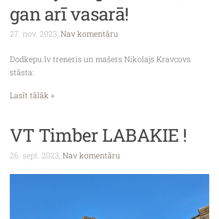
gan arī vasarā!
27. nov. 2023,
Nav komentāru
Dodkepu.lv treneris un mašers Nikolajs Kravcovs
stāsta:
Lasīt tālāk »
VT Timber LABAKIE !
26. sept. 2023,
Nav komentāru