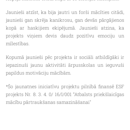
Jaunieši atzīst, ka bija jautri un forši mācīties citādi,
jaunieši gan skrēja kanikrosu, gan devās pārgājienos
kopā ar haskijiem ekipējumā. Jaunieši atzina, ka
projekts viņiem devis daudz pozitīvu emociju un
mīlestības.
Kopumā jaunieši pēc projekta ir sociāli atbildīgāki ir
iepazinuši jaunu aktivitāti ārpusskolas un ieguvuši
papildus motivāciju mācībām.
*Šo jaunatnes iniciatīvu projektu pilnībā finansē ESF
projekts Nr. 8. 3. 4. 0/ 16/I/001 “Atbalsts priekšlaicīgas
mācību pārtraukšanas samazināšanai"