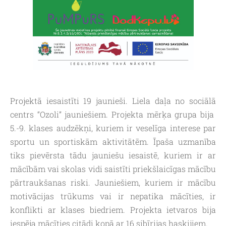
Projektā iesaistīti 19 jaunieši. Liela daļa no sociālā
centrs “Ozoli” jauniešiem. Projekta mērķa grupa bija
5.-9. klases audzēkņi, kuriem ir veselīga interese par
sportu un sportiskām aktivitātēm. Īpaša uzmanība
tiks pievērsta tādu jauniešu iesaistē, kuriem ir ar
mācībām vai skolas vidi saistīti priekšlaicīgas mācību
pārtraukšanas riski. Jauniešiem, kuriem ir mācību
motivācijas trūkums vai ir nepatika mācīties, ir
konflikti ar klases biedriem. Projekta ietvaros bija
iespēja mācīties citādi kopā ar 16 sibīrijas haskijiem.