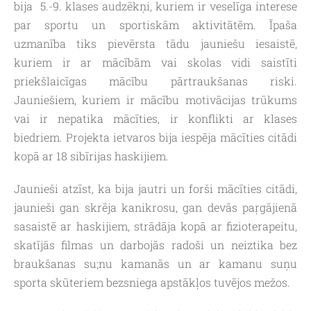
bija 5.-9. klases audzēkņi, kuriem ir veselīga interese
par sportu un sportiskām aktivitātēm. Īpaša
uzmanība tiks pievērsta tādu jauniešu iesaistē,
kuriem ir ar mācībām vai skolas vidi saistīti
priekšlaicīgas mācību pārtraukšanas riski.
Jauniešiem, kuriem ir mācību motivācijas trūkums
vai ir nepatika mācīties, ir konflikti ar klases
biedriem. Projekta ietvaros bija iespēja mācīties citādi
kopā ar 18 sibīrijas haskijiem.
Jaunieši atzīst, ka bija jautri un forši mācīties citādi,
jaunieši gan skrēja kanikrosu, gan devās paŗgājienā
sasaistē ar haskijiem, strādāja kopā ar fizioterapeitu,
skatījās filmas un darbojās radoši un neiztika bez
braukšanas su;nu kamanās un ar kamanu suņu
sporta skūteriem bezsniega apstākļos tuvējos mežos.