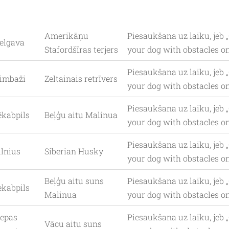
Amerikāņu
Piesaukšana uz laiku, jeb 
elgava
Stafordšīras terjers
your dog with obstacles o
Piesaukšana uz laiku, jeb 
imbaži
Zeltainais retrīvers
your dog with obstacles o
Piesaukšana uz laiku, jeb 
ēkabpils
Beļģu aitu Malinua
your dog with obstacles o
Piesaukšana uz laiku, jeb 
ilnius
Siberian Husky
your dog with obstacles o
Beļģu aitu suns
Piesaukšana uz laiku, jeb 
ekabpils
Malinua
your dog with obstacles o
iepas
Piesaukšana uz laiku, jeb 
Vācu aitu suns