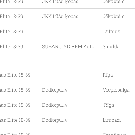
Elite 18-39
JKK Lūšu ķepas
Jēkabpils
Elite 18-39
JKK Lūšu ķepas
Jēkabpils
Elite 18-39
Vilnius
Elite 18-39
SUBARU AD REM Auto
Sigulda
s Elite 18-39
Rīga
s Elite 18-39
Dodkepu.lv
Vecpiebalga
s Elite 18-39
Dodkepu.lv
Rīga
s Elite 18-39
Dodkepu.lv
Limbaži
s Elite 18-39
Carnikava