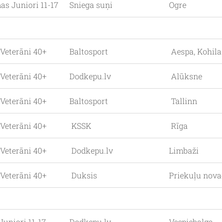
s Juniori 11-17
Sniega suņi
Ogre
 Veterāni 40+
Baltosport
Aespa, Kohila
 Veterāni 40+
Dodkepu.lv
Alūksne
 Veterāni 40+
Baltosport
Tallinn
 Veterāni 40+
KSSK
Rīga
 Veterāni 40+
Dodkepu.lv
Limbaži
 Veterāni 40+
Duksis
Priekuļu nova
Juniori 11-17
Dodkepu.lv
Vecpiebalga