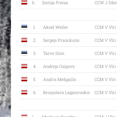
6.
Sintija Preisa
CCW J Dāma
1.
Aksel Weiler
CCM V Vīri
2.
Sergejs Pranckuns
CCM V Vīri
3.
Tarvo Siim
CCM V Vīri
4.
Andrejs Osipovs
CCM V Vīri
5.
Andris Mežgailis
CCM V Vīri
6.
Broņislavs Laganovskis
CCM V Vīri
1.
Markuss Sniedze
CCM J Vīri 