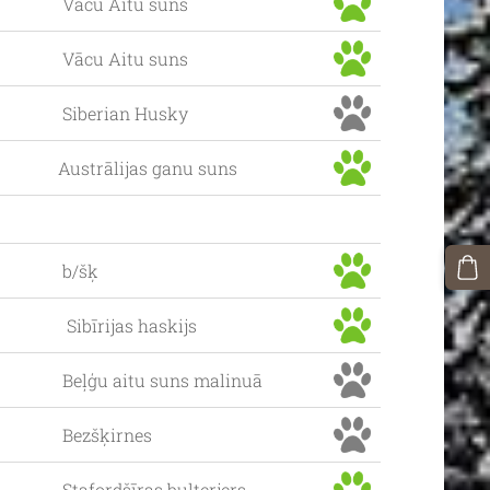
Vācu Aitu suns
Vācu Aitu suns
Siberian Husky
Austrālijas ganu suns
b/šķ
Sibīrijas haskijs
Beļģu aitu suns malinuā
Bezšķirnes
Stafordšīras bulterjers