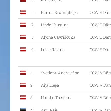
6.
Karīna Krūmiņliepa
CCW E Dāma
7.
Linda Krustiņa
CCW E Dāma
8.
Aljona Gavriščuka
CCW E Dāma
9.
Lelde Rāviņa
CCW E Dāma
1.
Svetlana Andreicēna
CCW V Dāma
2.
Aija Liepa
CCW V Dāma
3.
Natalja Trestjana
CCW V Dāma
4.
Anu Raja
CCW V Dāma