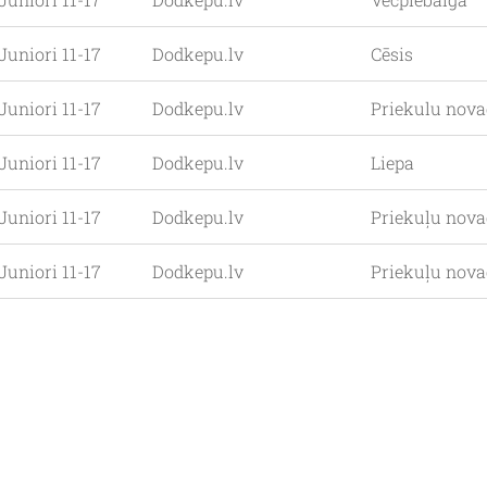
Juniori 11-17
Dodkepu.lv
Cēsis
Juniori 11-17
Dodkepu.lv
Priekulu nova
Juniori 11-17
Dodkepu.lv
Liepa
Juniori 11-17
Dodkepu.lv
Priekuļu nova
Juniori 11-17
Dodkepu.lv
Priekuļu nova