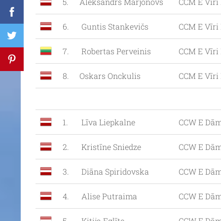
5.
Aleksandrs Marjonovs
CCM E Vīri 
6.
Guntis Stankevičs
CCM E Vīri 
7.
Robertas Perveinis
CCM E Vīri 
8.
Oskars Onckulis
CCM E Vīri 
1.
Līva Liepkalne
CCW E Dāma
2.
Kristīne Sniedze
CCW E Dāma
3.
Diāna Spiridovska
CCW E Dāma
4.
Alise Putraima
CCW E Dāma
5.
Kitija Eglīte
CCW E Dāma