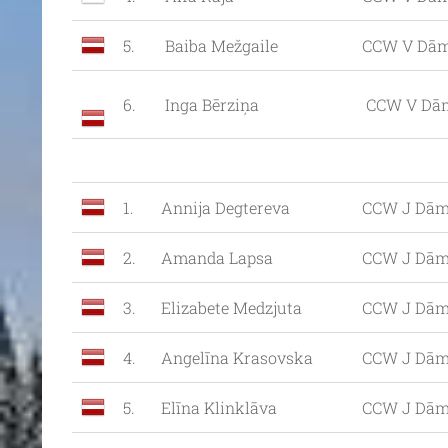
5.
Baiba Mežgaile
CCW V Dāma
6.
Inga Bērziņa
CCW V Dām
1.
Annija Degtereva
CCW J Dāma
2.
Amanda Lapsa
CCW J Dāma
3.
Elizabete Medzjuta
CCW J Dāma
4.
Angelīna Krasovska
CCW J Dāma
5.
Elīna Klinklāva
CCW J Dāma