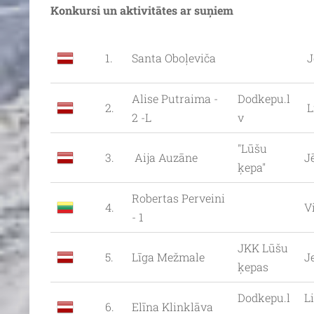
Konkursi un aktivitātes ar suņiem
1.
Santa Oboļeviča
J
Alise Putraima -
Dodkepu.l
2.
L
2 -L
v
"Lūšu
3.
Aija Auzāne
J
ķepa"
Robertas Perveini
4.
V
- 1
JKK Lūšu
5.
Līga Mežmale
J
ķepas
Dodkepu.l
L
6.
Elīna Klinklāva