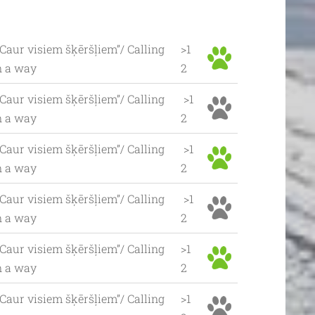
„Caur visiem šķēršļiem”/ Calling
>1
n a way
2
„Caur visiem šķēršļiem”/ Calling
>1
n a way
2
„Caur visiem šķēršļiem”/ Calling
>1
n a way
2
„Caur visiem šķēršļiem”/ Calling
>1
n a way
2
„Caur visiem šķēršļiem”/ Calling
>1
n a way
2
„Caur visiem šķēršļiem”/ Calling
>1