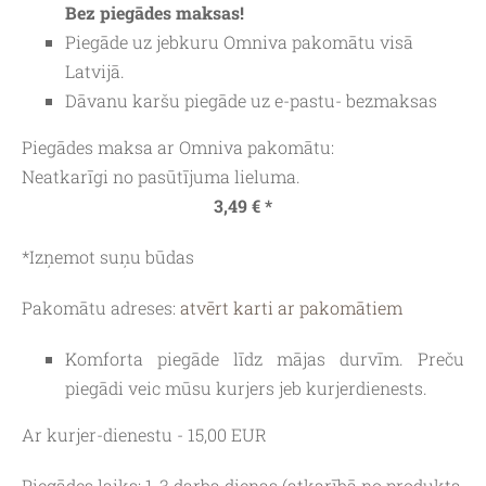
Bez piegādes maksas!
Piegāde uz jebkuru
Omniva
pakomātu visā
Latvijā.
Dāvanu karšu piegāde uz e-pastu- bezmaksas
Piegādes maksa ar Omniva pakomātu:
Neatkarīgi no pasūtījuma lieluma.
3,49 € *
*Izņemot suņu būdas
Pakomātu adreses:
atvērt karti ar pakomātiem
Komforta piegāde līdz mājas durvīm. Preču
piegādi veic mūsu kurjers jeb kurjerdienests.
Ar kurjer-dienestu - 15,00 EUR
Piegādes laiks:
1-3 darba dienas (atkarībā no produkta