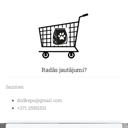
Radās jautājumi?
Sazinies:
dodkepu@gmail.com
+371 25951531