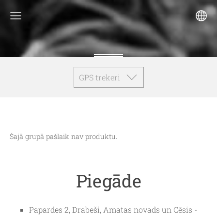
GPS trekeri
Šajā grupā pašlaik nav produktu.
Piegāde
Papardes 2, Drabeši, Amatas novads un Cēsis -