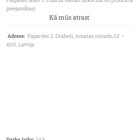
pieejamības)
Kā mūs atrast
Adrese:
Papardes 2, Drabeši, Amatas novads, LV –
4101, Latvija
Darba laiks:
24 h