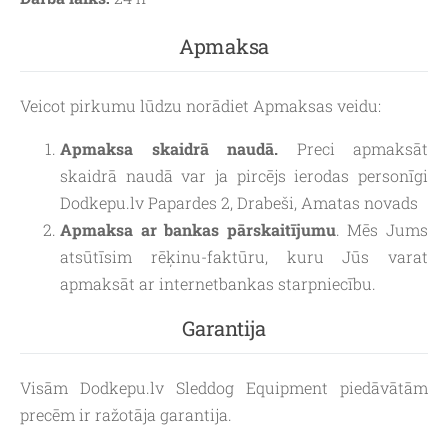
Apmaksa
Veicot pirkumu lūdzu norādiet Apmaksas veidu:
Apmaksa skaidrā naudā.
Preci apmaksāt
skaidrā naudā var ja pircējs ierodas personīgi
Dodkepu.lv Papardes 2, Drabeši, Amatas novads
Apmaksa ar bankas pārskaitījumu
. Mēs Jums
atsūtīsim rēķinu-faktūru, kuru Jūs varat
apmaksāt ar internetbankas starpniecību.
Garantija
Visām Dodkepu.lv Sleddog Equipment piedāvātām
precēm ir ražotāja garantija.