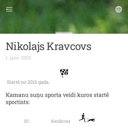
Nikolajs Kravcovs
1. janv. 2010
Startē no 2016 gada.
Kamanu suņu sporta veidi kuros startē
sportists:
DC
Kanikross