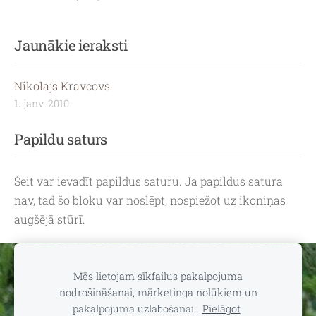
Jaunākie ieraksti
Nikolajs Kravcovs
1. janv. 2010
Papildu saturs
Šeit var ievadīt papildus saturu. Ja papildus satura
nav, tad šo bloku var noslēpt, nospiežot uz ikoniņas
augšējā stūrī.
Sīkdatnes
Mēs lietojam sīkfailus pakalpojuma
nodrošināšanai, mārketinga nolūkiem un
Vasaras/ Bez sniega sezona
❆
Ziema/
pakalpojuma uzlabošanai.
Pielāgot
🌅
☀