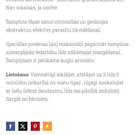
Nav toksisks, ja norīts!
Šampūns tāpat satur citronellas un gerānijas
ekstraktus, efektīvs parazītu likvidēšanai.
Speciālas piedevas ļauj maksimāli pagarināt šampūna
aizsargājošo iedarbību līdz nākamajai mazgāšanai.
Šampūnam ir patīkams augļu aromāts.
Lietošana:
Vienmērīgi ieklājiet, atstājiet uz 3 līdz 6
minūtēm
(atkarībā no matu tipa)
, rūpīgi noskalojiet
ar lielu ūdens daudzumu
, līdz tas pilnībā izskalots.
Sargāt no bērniem.