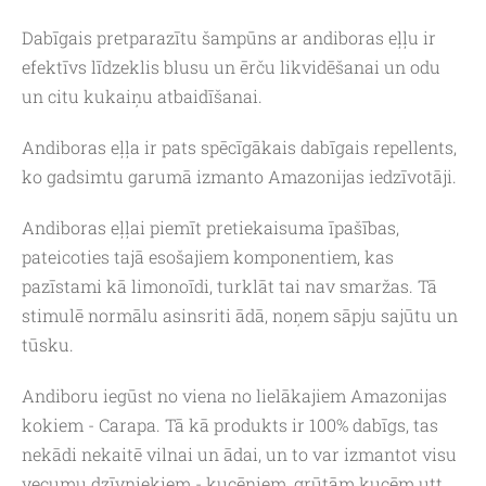
Dabīgais pretparazītu šampūns ar andiboras eļļu ir
efektīvs līdzeklis blusu un ērču likvidēšanai un odu
un citu kukaiņu atbaidīšanai.
Andiboras eļļa ir pats spēcīgākais dabīgais repellents,
ko gadsimtu garumā izmanto Amazonijas iedzīvotāji.
Andiboras eļļai piemīt pretiekaisuma īpašības,
pateicoties tajā esošajiem komponentiem, kas
pazīstami kā limonoīdi, turklāt tai nav smaržas. Tā
stimulē normālu asinsriti ādā, noņem sāpju sajūtu un
tūsku.
Andiboru iegūst no viena no lielākajiem Amazonijas
kokiem - Carapa. Tā kā produkts ir 100% dabīgs, tas
nekādi nekaitē vilnai un ādai, un to var izmantot visu
vecumu dzīvniekiem - kucēniem, grūtām kucēm utt.