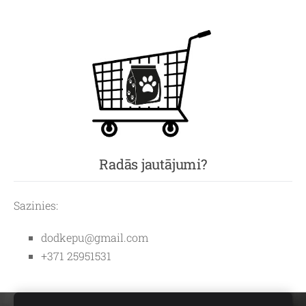
Radās jautājumi?
Sazinies:
dodkepu@gmail.com
+371 25951531