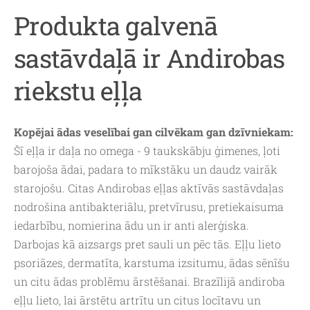
Produkta galvenā
sastāvdaļā ir Andirobas
riekstu eļļa
Kopējai ādas veselībai gan cilvēkam gan dzīvniekam:
Šī eļļa ir daļa no omega - 9 taukskābju ģimenes, ļoti
barojoša ādai, padara to mīkstāku un daudz vairāk
starojošu. Citas Andirobas eļļas aktīvās sastāvdaļas
nodrošina antibakteriālu, pretvīrusu, pretiekaisuma
iedarbību, nomierina ādu un ir anti alerģiska.
Darbojas kā aizsargs pret sauli un pēc tās. Eļļu lieto
psoriāzes, dermatīta, karstuma izsitumu, ādas sēnīšu
un citu ādas problēmu ārstēšanai. Brazīlijā andiroba
eļļu lieto, lai ārstētu artrītu un citus locītavu un