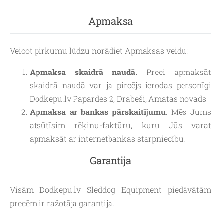
Apmaksa
Veicot pirkumu lūdzu norādiet Apmaksas veidu:
Apmaksa skaidrā naudā.
Preci apmaksāt
skaidrā naudā var ja pircējs ierodas personīgi
Dodkepu.lv Papardes 2, Drabeši, Amatas novads
Apmaksa ar bankas pārskaitījumu
. Mēs Jums
atsūtīsim rēķinu-faktūru, kuru Jūs varat
apmaksāt ar internetbankas starpniecību.
Garantija
Visām Dodkepu.lv Sleddog Equipment piedāvātām
precēm ir ražotāja garantija.