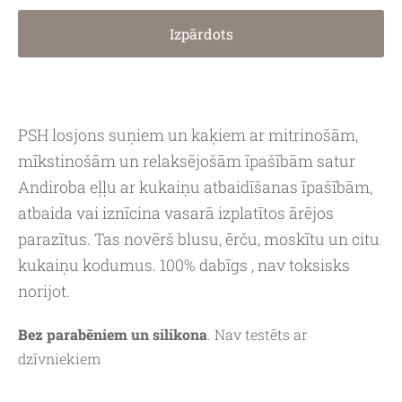
Izpārdots
PSH losjons suņiem un kaķiem ar mitrinošām,
mīkstinošām un relaksējošām īpašībām satur
Andiroba eļļu ar kukaiņu atbaidīšanas īpašībām,
atbaida vai iznīcina vasarā izplatītos ārējos
parazītus. Tas novērš blusu, ērču, moskītu un citu
kukaiņu kodumus. 100% dabīgs , nav toksisks
norijot.
Bez parabēniem
un silikona
. Nav testēts ar
dzīvniekiem