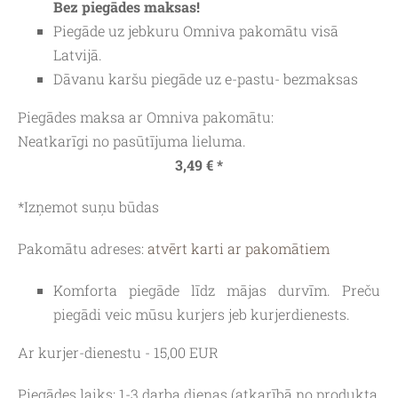
Bez piegādes maksas!
Piegāde uz jebkuru
Omniva
pakomātu visā
Latvijā.
Dāvanu karšu piegāde uz e-pastu- bezmaksas
Piegādes maksa ar Omniva pakomātu:
Neatkarīgi no pasūtījuma lieluma.
3,49 € *
*Izņemot suņu būdas
Pakomātu adreses:
atvērt karti ar pakomātiem
Komforta piegāde līdz mājas durvīm. Preču
piegādi veic mūsu kurjers jeb kurjerdienests.
Ar kurjer-dienestu - 15,00 EUR
Piegādes laiks:
1-3 darba dienas (atkarībā no produkta