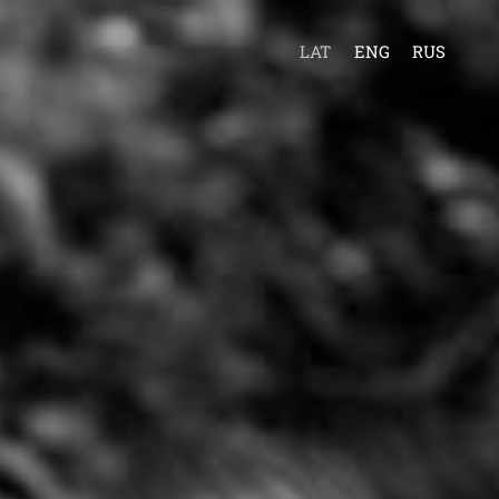
LAT
ENG
RUS