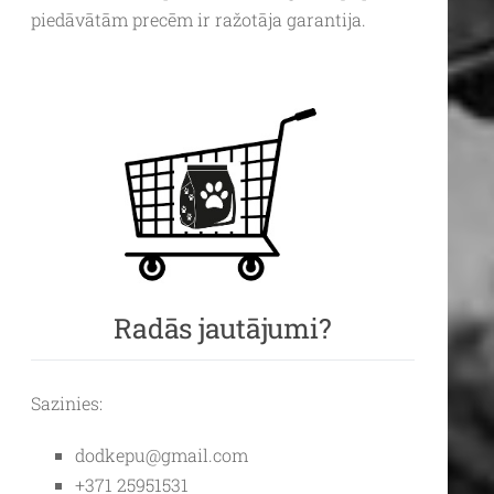
piedāvātām precēm ir ražotāja garantija.
Radās jautājumi?
Sazinies:
dodkepu@gmail.com
+371 25951531