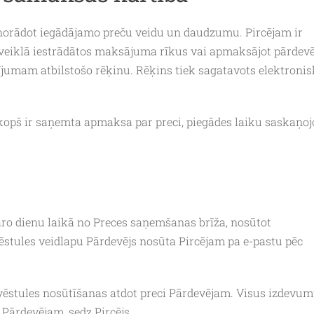
, norādot iegādājamo preču veidu un daudzumu. Pircējam ir
ta veiklā iestrādātos maksājuma rīkus vai apmaksājot pārdevē
jumam atbilstošo rēķinu. Rēķins tiek sagatavots elektronis
 kopš ir saņemta apmaksa par preci, piegādes laiku saskaņoj
dāro dienu laikā no Preces saņemšanas brīža, nosūtot
ēstules veidlapu Pārdevējs nosūta Pircējam pa e-pastu pēc
vēstules nosūtīšanas atdot preci Pārdevējam. Visus izdevum
 Pārdevējam, sedz Pircējs.