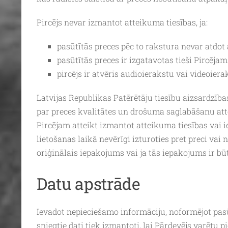
Pircējs nevar izmantot atteikuma tiesības, ja:
pasūtītās preces pēc to rakstura nevar atdot at
pasūtītās preces ir izgatavotas tieši Pircēja
pircējs ir atvēris audioierakstu vai videoie
Latvijas Republikas Patērētāju tiesību aizsardzības
par preces kvalitātes un drošuma saglabāšanu atte
Pircējam atteikt izmantot atteikuma tiesības vai i
lietošanas laikā nevērīgi izturoties pret preci vai
oriģinālais iepakojums vai ja tās iepakojums ir būt
Datu apstrāde
Ievadot nepieciešamo informāciju, noformējot pasūtī
sniegtie dati tiek izmantoti, lai Pārdevējs varētu