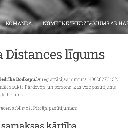
KOMANDA
NOMETNE "PIEDZĪVOJUMS AR HAS
a Distances līgums
iedrība Dodkepu.lv
reģistrācijas numurs 40008273432,
māk saukts Pārdevējs, un persona, kas veic pasūtījumu,
šādu Līgumu:
ces, atbilstoši Pircēja pasūtījumam.
n samaksas kārtība