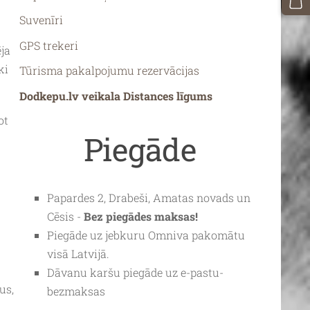
Suvenīri
GPS trekeri
ja
ki
Tūrisma pakalpojumu rezervācijas
Dodkepu.lv veikala Distances līgums
ot
Piegāde
Papardes 2, Drabeši, Amatas novads un
Cēsis -
Bez piegādes maksas!
Piegāde uz jebkuru
Omniva
pakomātu
visā Latvijā.
Dāvanu karšu piegāde uz e-pastu-
us,
bezmaksas