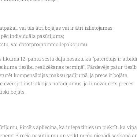
pakaļ, vai tās ātri bojājas vai ir ātri izlietojamas;
m pēc individuāla pasūtījuma;
rakstu, vai datorprogrammu iepakojumu.
 likuma 12. panta sestā daļa nosaka, ka "patērētājs ir atbild
ikuma tiesību realizēšanas termiņā". Pārdevējs patur tiesī
eturēt kompensācijas maksu gadījumā, ja prece ir bojāta,
 neievērojot instrukcijas norādījumus, ja ir nozaudēts preces
iski bojāts.
jumu, Pircējs apliecina, ka ir iepazinies un piekrīt, ka viņa
 pieņemt Pircēja pasūtījumu un veikt preču piegādi saskaņā ar