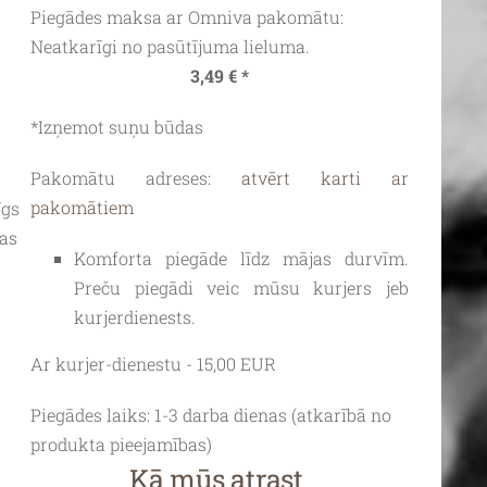
Piegādes maksa ar Omniva pakomātu:
Neatkarīgi no pasūtījuma lieluma.
3,49 € *
*Izņemot suņu būdas
Pakomātu adreses:
atvērt karti ar
pakomātiem
īgs
bas
Komforta piegāde līdz mājas durvīm.
Preču piegādi veic mūsu kurjers jeb
kurjerdienests.
Ar kurjer-dienestu - 15,00 EUR
Piegādes laiks:
1-3 darba dienas (atkarībā no
produkta pieejamības)
Kā mūs atrast