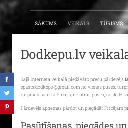
SĀKUMS
VEIKALS
TŪRISMS
Dodkepu.lv veikal
Šajā interneta veikalā piedāvāto preču pārdevējs
B
epasts:
dodkepu@gmail.com
no vienas puses, turp
turpmāk saukta Pircējs, no otras puses, noslēdz 
Pārdevējs apņemas pārdot un piegādāt Pircējam pre
Pasūtīšanas, piegādes u