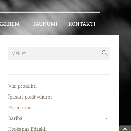
KIJIEM"
JAUNUMI
KONTAKTI
Visi produkti
Īpašais piedāvājums
Ekipējums
Barība
›
Kopšanas līdzekļi