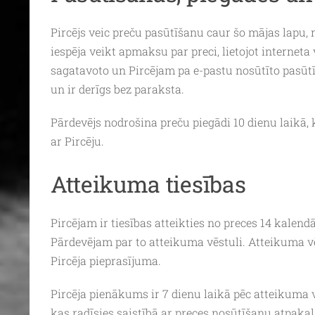
Pircējs veic preču pasūtīšanu caur šo mājas lapu
iespēja veikt apmaksu par preci, lietojot interne
sagatavoto un Pircējam pa e-pastu nosūtīto pasūtī
un ir derīgs bez paraksta.
Pārdevējs nodrošina preču piegādi
10
dienu laikā,
ar Pircēju.
Atteikuma tiesības
Pircējam ir tiesības atteikties no preces 14 kalen
Pārdevējam par to atteikuma vēstuli. Atteikuma v
Pircēja pieprasījuma.
Pircēja pienākums ir 7 dienu laikā pēc atteikuma 
kas radīsies saistībā ar preces nosūtīšanu atpakaļ