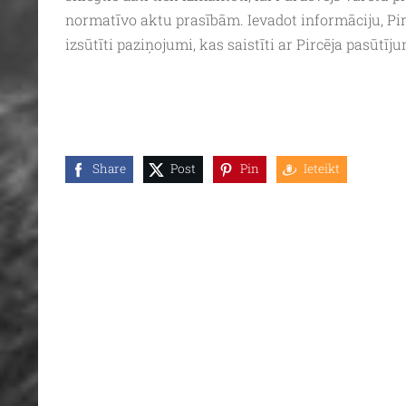
normatīvo aktu prasībām. Ievadot informāciju, Pir
izsūtīti paziņojumi, kas saistīti ar Pircēja pasūtīj
Share
Post
Pin
Ieteikt