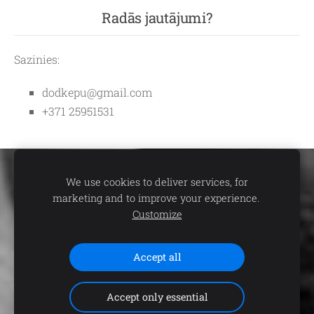
Radās jautājumi?
Sazinies:
dodkepu@gmail.com
+371 25951531
Sīkdatnes
We use cookies to deliver services, for
marketing and to improve your experience.
Vasaras/ Bez sniega sezona
❆
Ziema/
Customize
🌅
☀
Sniega sezona
☃
Accept all
Accept only essential