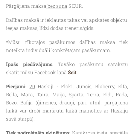
Pārgājiena maksa
bez suņa
5 EUR.
Dalības maksā ir iekļautas takas vai apskates objektu
ieejas maksas, līdzi dodas treneris/gids.
*Mūsu rīkotajos pasākumos dalības maksa tiek
noteikta individuāli konkrētajam pasākumam.
Īpašs piedāvājums:
Tuvāko pasākumu sarakstu
skatīt mūsu Facebook lapā
Šeit
.
Pieejami:
20
Haskiji - Floki, Juncis, Bluberry, Elfa,
Bella, Māra, Taira, Maija, Sparta, Terra, Eidi, Rada,
Bozo, Bafija (ģimenes, draugi, pāri utml. pārgājiena
laikā var droši maršruta laikā mainoties ar Haskiju
savā starpā).
Tiek nodrošināts ekipējums:
Kanikross josta, speciāla