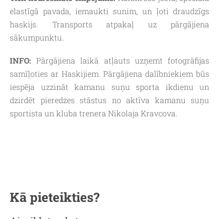
elastīgā pavada, iemaukti sunim, un ļoti draudzīgs
haskijs. Transports atpakaļ uz pārgājiena
sākumpunktu.
INFO:
Pārgājiena laikā atļauts uzņemt fotogrāfijas
samīļoties ar Haskijiem. Pārgājiena dalībniekiem būs
iespēja uzzināt kamanu suņu sporta ikdienu un
dzirdēt pieredzes stāstus no aktīva kamanu suņu
sportista un kluba trenera Nikolaja Kravcova.
Kā p
ieteikties?