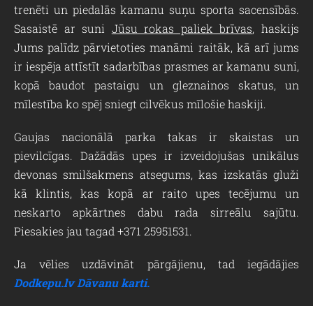
trenēti un piedalās kamanu suņu sporta sacensībās.
Sasaistē ar suni
Jūsu rokas paliek brīvas
, haskijs
Jums palīdz pārvietoties manāmi raitāk, kā arī jums
ir iespēja attīstīt sadarbības prasmes ar kamanu suni,
kopā baudot pastaigu un gleznainos skatus, un
mīlestība ko spēj sniegt cilvēkus mīlošie haskiji.
Gaujas nacionālā parka takas ir skaistas un
pievilcīgas. Dažādās upes ir izveidojušas unikālus
devonas smilšakmens atsegums, kas izskatās gluži
kā klintis, kas kopā ar raito upes tecējumu un
neskarto apkārtnes dabu rada sirreālu sajūtu.
Piesakies jau tagad +371 25951531.
Ja vēlies uzdāvināt pārgājienu, tad iegādājies
Dodkepu.lv Dāvanu karti.