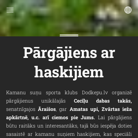
Pārgājiens ar
haskijiem
Kamanu suņu sporta klubs Dodkepu.lv organizē
pārgājienus unikālajās
Cecīļu dabas takās,
senatnīgajos
Āraišos
, gar
Amatas upi, Zvārtas ieža
apkārtnē, u.c. arī ciemos pie Jums.
Lai pārgājiens
būtu raitāks un interesantāks, tajā būs iespēja doties
sasaistē ar kamanu suņiem haskijiem, kas speciāli