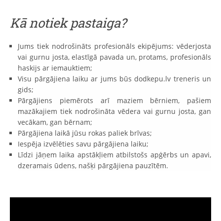
Kā notiek pastaiga?
Jums tiek nodrošināts profesionāls ekipējums: vēderjosta
vai gurnu josta, elastīgā pavada un, protams, profesionāls
haskijs ar iemauktiem;
Visu pārgājiena laiku ar jums būs dodkepu.lv treneris un
gids;
Pārgājiens piemērots arī maziem bērniem, pašiem
mazākajiem tiek nodrošināta vēdera vai gurnu josta, gan
vecākam, gan bērnam;
Pārgājiena laikā jūsu rokas paliek brīvas;
Iespēja izvēlēties savu pārgājiena laiku;
Līdzi jāņem laika apstākļiem atbilstošs apģērbs un apavi,
dzeramais ūdens, našķi pārgājiena pauzītēm.