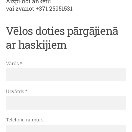
Aizpildot anketu
vai zvanot +371 25951531
Vēlos doties pārgājienā
ar haskijiem
Vārds
*
Uzvārds
*
Telefona numurs