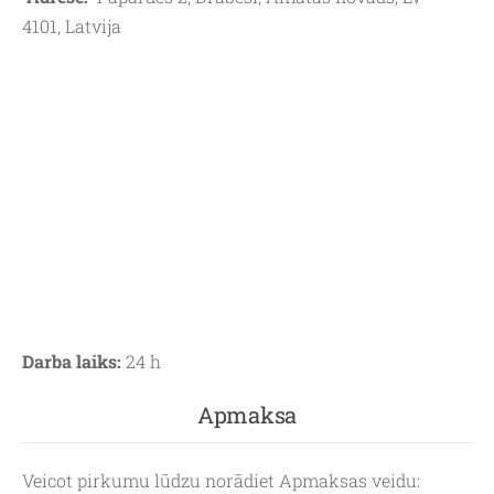
4101, Latvija
Darba laiks:
24 h
Apmaksa
Veicot pirkumu lūdzu norādiet Apmaksas veidu: