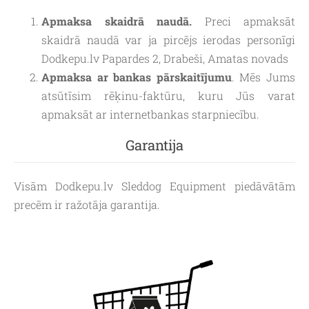
Apmaksa skaidrā naudā.
Preci apmaksāt
skaidrā naudā var ja pircējs ierodas personīgi
Dodkepu.lv Papardes 2, Drabeši, Amatas novads
Apmaksa ar bankas pārskaitījumu
. Mēs Jums
atsūtīsim rēķinu-faktūru, kuru Jūs varat
apmaksāt ar internetbankas starpniecību.
Garantija
Visām Dodkepu.lv Sleddog Equipment piedāvātām
precēm ir ražotāja garantija.