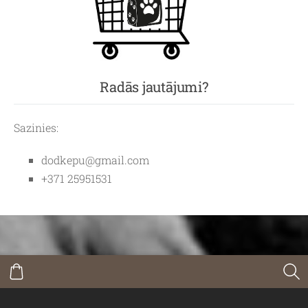
Radās jautājumi?
Sazinies:
dodkepu@gmail.com
+371 25951531