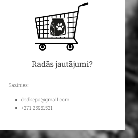
Radās jautājumi?
Sazinies:
dodkepu@gmail.com
+371 25951531