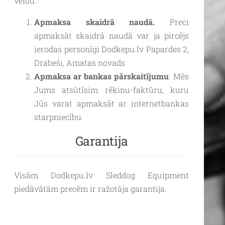
veidu:
Apmaksa skaidrā naudā.
Preci
apmaksāt skaidrā naudā var ja pircējs
ierodas personīgi Dodkepu.lv Papardes 2,
Drabeši, Amatas novads
Apmaksa ar bankas pārskaitījumu
. Mēs
Jums atsūtīsim rēķinu-faktūru, kuru
Jūs varat apmaksāt ar internetbankas
starpniecību.
Garantija
Visām Dodkepu.lv Sleddog Equipment
piedāvātām precēm ir ražotāja garantija.