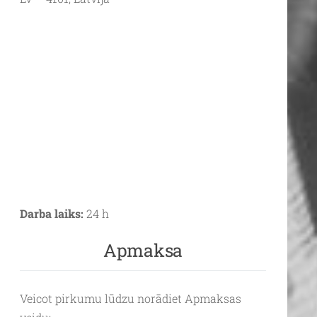
Darba laiks:
24 h
Apmaksa
Veicot pirkumu lūdzu norādiet Apmaksas