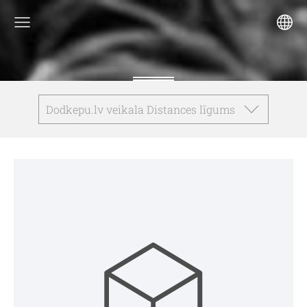
Dodkepu.lv veikala Distances līgums