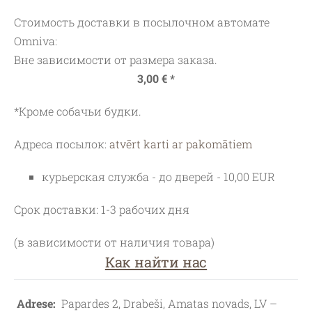
Стоимость доставки в посылочном автомате
Omniva:
Вне зависимости от размера заказа.
3,00 € *
*Кроме собачьи будки.
Адреса посылок:
atvērt karti ar pakomātiem
курьерская служба - до дверей - 10,00 EUR
Срок доставки: 1-3 рабочих дня
(в зависимости от наличия товара)
Как найти нас
Adrese:
Papardes 2, Drabeši, Amatas novads, LV –