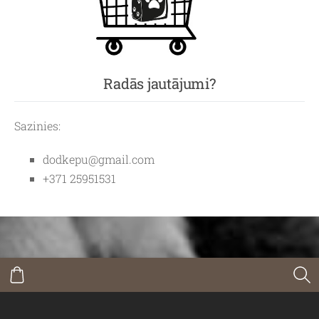
Radās jautājumi?
Sazinies:
dodkepu@gmail.com
+371 25951531