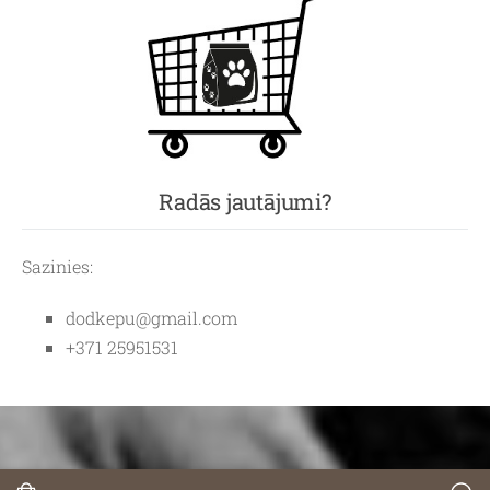
Radās jautājumi?
Sazinies:
dodkepu@gmail.com
+371 25951531