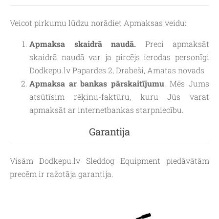
Veicot pirkumu lūdzu norādiet Apmaksas veidu:
Apmaksa skaidrā naudā.
Preci apmaksāt
skaidrā naudā var ja pircējs ierodas personīgi
Dodkepu.lv Papardes 2, Drabeši, Amatas novads
Apmaksa ar bankas pārskaitījumu
. Mēs Jums
atsūtīsim rēķinu-faktūru, kuru Jūs varat
apmaksāt ar internetbankas starpniecību.
Garantija
Visām Dodkepu.lv Sleddog Equipment piedāvātām
precēm ir ražotāja garantija.