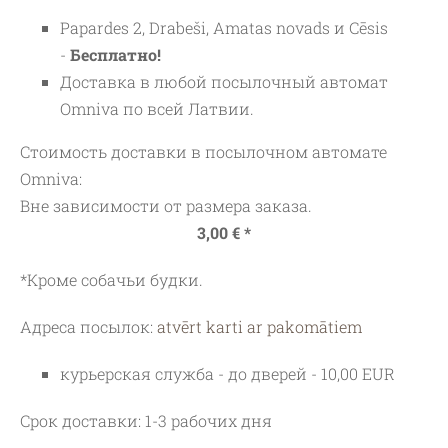
Papardes 2, Drabeši, Amatas novads и Cēsis
-
Бесплатно!
Доставка в любой посылочный автомат
Omniva по всей Латвии.
Стоимость доставки в посылочном автомате
Omniva:
Вне зависимости от размера заказа.
3,00 € *
*Кроме собачьи будки.
Адреса посылок:
atvērt karti ar pakomātiem
курьерская служба - до дверей - 10,00 EUR
Срок доставки: 1-3 рабочих дня