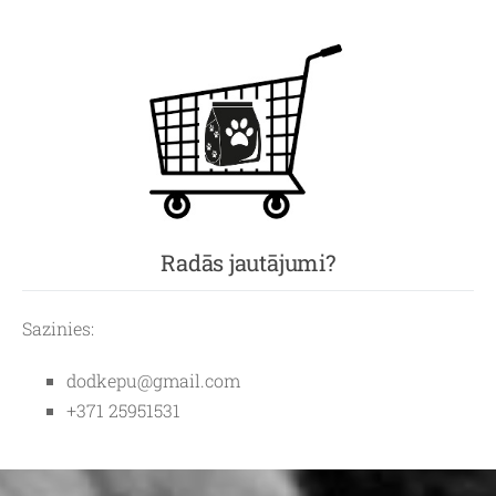
Radās jautājumi?
Sazinies:
dodkepu@gmail.com
+371 25951531