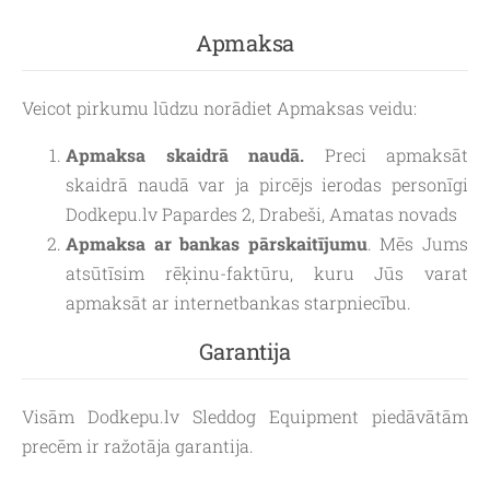
Apmaksa
Veicot pirkumu lūdzu norādiet Apmaksas veidu:
Apmaksa skaidrā naudā.
Preci apmaksāt
skaidrā naudā var ja pircējs ierodas personīgi
Dodkepu.lv Papardes 2, Drabeši, Amatas novads
Apmaksa ar bankas pārskaitījumu
. Mēs Jums
atsūtīsim rēķinu-faktūru, kuru Jūs varat
apmaksāt ar internetbankas starpniecību.
Garantija
Visām Dodkepu.lv Sleddog Equipment piedāvātām
precēm ir ražotāja garantija.