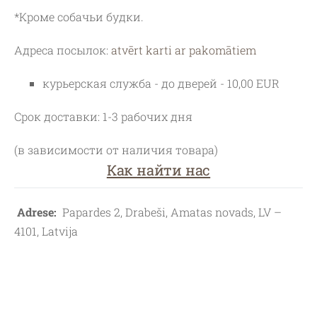
*Кроме собачьи будки.
Адреса посылок:
atvērt karti ar pakomātiem
курьерская служба - до дверей - 10,00 EUR
Срок доставки: 1-3 рабочих дня
(в зависимости от наличия товара)
Как найти нас
Adrese:
Papardes 2, Drabeši, Amatas novads, LV –
4101, Latvija