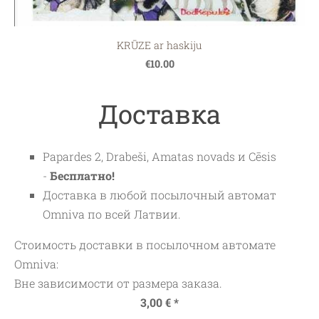
KRŪZE ar haskiju
€10.00
Доставка
Papardes 2, Drabeši, Amatas novads и Cēsis
-
Бесплатно!
Доставка в любой посылочный автомат
Omniva по всей Латвии.
Стоимость доставки в посылочном автомате
Omniva:
Вне зависимости от размера заказа.
3,00 € *