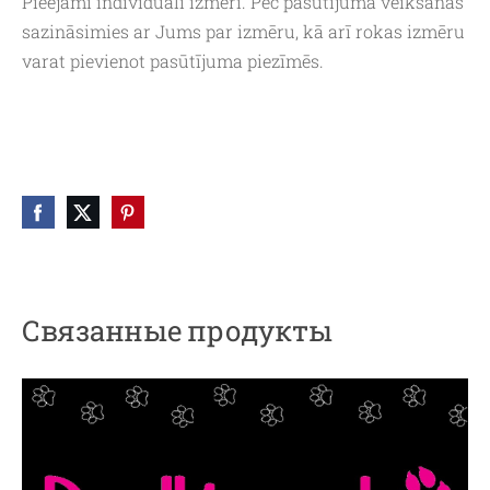
Pieejami individuāli izmēri. Pēc pasūtījuma veikšanas
sazināsimies ar Jums par izmēru, kā arī rokas izmēru
varat pievienot pasūtījuma piezīmēs.
Связанные продукты