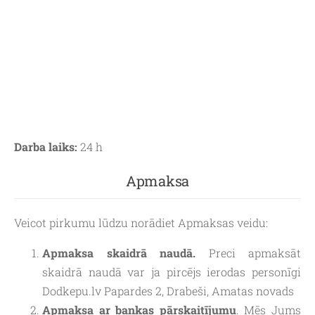
Darba laiks:
24 h
Apmaksa
Veicot pirkumu lūdzu norādiet Apmaksas veidu:
Apmaksa skaidrā naudā.
Preci apmaksāt
skaidrā naudā var ja pircējs ierodas personīgi
Dodkepu.lv Papardes 2, Drabeši, Amatas novads
Apmaksa ar bankas pārskaitījumu
. Mēs Jums