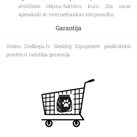
atsūtīsim rēķinu-faktūru, kuru Jūs varat
apmaksāt ar internetbankas starpniecību.
Garantija
Visām Dodkepu.lv Sleddog Equipment piedāvātām
precēm ir ražotāja garantija.